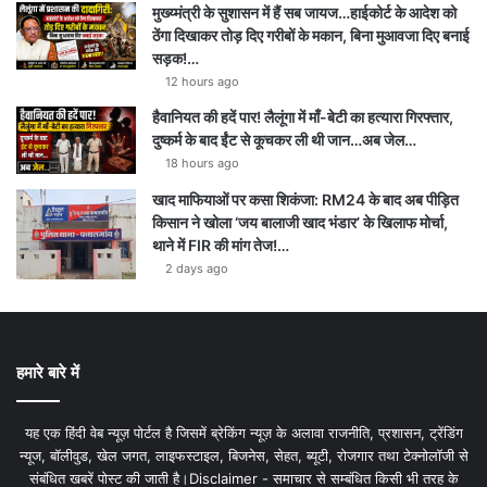
मुख्य्मंत्री के सुशासन में हैं सब जायज…हाईकोर्ट के आदेश को
ठेंगा दिखाकर तोड़ दिए गरीबों के मकान, बिना मुआवजा दिए बनाई
सड़क!…
12 hours ago
हैवानियत की हदें पार! लैलूंगा में माँ-बेटी का हत्यारा गिरफ्तार,
दुष्कर्म के बाद ईंट से कूचकर ली थी जान…अब जेल…
18 hours ago
खाद माफियाओं पर कसा शिकंजा: RM24 के बाद अब पीड़ित
किसान ने खोला ‘जय बालाजी खाद भंडार’ के खिलाफ मोर्चा,
थाने में FIR की मांग तेज!…
2 days ago
हमारे बारे में
यह एक हिंदी वेब न्यूज़ पोर्टल है जिसमें ब्रेकिंग न्यूज़ के अलावा राजनीति, प्रशासन, ट्रेंडिंग
न्यूज, बॉलीवुड, खेल जगत, लाइफस्टाइल, बिजनेस, सेहत, ब्यूटी, रोजगार तथा टेक्नोलॉजी से
संबंधित खबरें पोस्ट की जाती है।Disclaimer - समाचार से सम्बंधित किसी भी तरह के