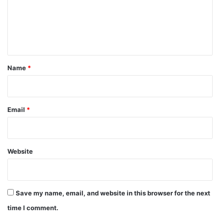
m
e
n
t
*
Name
*
Email
*
Website
Save my name, email, and website in this browser for the next
time I comment.