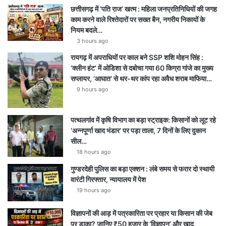
छत्तीसगढ़ में ‘पति राज’ खत्म : महिला जनप्रतिनिधियों की जगह
u
a
g
s
काम करने वाले रिश्तेदारों पर सख्त बैन, नगरीय निकायों के
नियम बदले…
b
g
r
A
3 hours ago
e
r
a
p
रायगढ़ में अपराधियों पर काल बने SSP शशि मोहन सिंह :
‘क्लीन हंट’ में ओडिशा से दबोचा गया 60 किग्रा गांजे का मुख्य
a
m
p
सप्लायर, ‘आघात’ से थर-थर कांप रहा अवैध शराब माफिया…
9 hours ago
m
पत्थलगांव में कृषि विभाग का बड़ा स्ट्राइक: किसानों को लूट रहे
‘अन्नपूर्णा खाद भंडार’ पर पड़ा ताला, 7 दिनों के लिए दुकान
सील…
18 hours ago
गुण्डरदेही पुलिस का बड़ा एक्शन : लंबे समय से फरार दो स्थायी
वारंटी गिरफ्तार, न्यायालय में पेश
19 hours ago
विज्ञापनों की आड़ में पत्रकारिता पर प्रहार या किसान की जेब
पर डाका? जानिए ₹50 हजार के ‘विज्ञापन’ और खाद