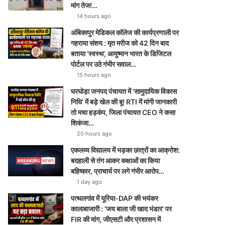
मांग तेज!…
14 hours ago
अंबिकापुर मेडिकल कॉलेज की कार्यप्रणाली पर
गहराया संशय : मृत मरीज को 42 दिन बाद
बताया ‘स्वस्थ’, आयुष्मान भारत के डिजिटल
पोर्टल पर उठे गंभीर सवाल…
15 hours ago
घरघोड़ा जनपद पंचायत में ‘सामुदायिक विकास
निधि’ में बड़े खेल की बू! RTI में मांगी जानकारी
तो मचा हड़कंप, जिला पंचायत CEO ने कसा
शिकंजा…
20 hours ago
एकलव्य विद्यालय में भड़का छात्रों का आक्रोश:
बदहाली से तंग आकर कक्षाओं का किया
बहिष्कार, प्राचार्य पर लगे गंभीर आरोप…
1 day ago
पत्थलगांव में यूरिया-DAP की भयंकर
कालाबाजारी : ‘जय बाला जी खाद भंडार’ पर
FIR की मांग, जीएसटी और प्रशासन में