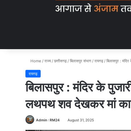
Home
/
राज्य
/
छत्तीसगढ़
/
बिलासपुर संभाग
/
रायगढ़
/
बिलासपुर : मंदिर
रायगढ़
बिलासपुर : मंदिर के पुजारी
लथपथ शव देखकर मां का
Admin : RM24
August 31, 2025