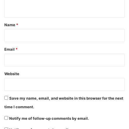
n
t
*
Name
*
Email
*
Website
Save my name, email, and website in this browser for the next
time I comment.
Notify me of follow-up comments by email.