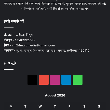
संवाददाता / खबर देने वाला स्वयं जिम्मेदार होगा, स्वामी, मुद्रक, प्रकाशक, संपादक की कोई
भी जिम्मेदारी नहीं होगी. सभी विवादों का न्यायक्षेत्र रायगढ़ होगा
हमसे सम्पर्क करें
संपादक -
ऋषिकेश मिश्रा
मोबाइल -
9340992793
ईमेल -
rm24multimedia@gmail.com
कार्यालय -
मु. पो. राजपुर (बथानपारा, ढाप रोड) रायगढ़, छत्तीसगढ़ 496115
हमसे जुड़े
X
YouTube
Instagram
Telegram
WhatsApp
August 2026
M
T
W
T
F
S
S