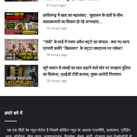
4 hours ago
छत्तीसगढ़ में खाद का महासंकट : सुशासन के दावों के बीच
कालाबाजारी का शिकार हो रहे अन्नदाता…
12 hours ago
“गांधी” के वार्ड में पसरा अवैध सट्टे का संजाल : क्या नए थाना
प्रभारी कसेंगे “खिलावन” के सट्टा साम्राज्य पर नकेल?
18 hours ago
सूने मकान से लाखों का माल उड़ाने वाले चोर पर राजहरा पुलिस
का शिकंजा, एलईडी टीवी बरामद; मुख्य आरोपी गिरफ्तार
19 hours ago
हमारे बारे में
यह एक हिंदी वेब न्यूज़ पोर्टल है जिसमें ब्रेकिंग न्यूज़ के अलावा राजनीति, प्रशासन, ट्रेंडिंग
न्यूज, बॉलीवुड, खेल जगत, लाइफस्टाइल, बिजनेस, सेहत, ब्यूटी, रोजगार तथा टेक्नोलॉजी से