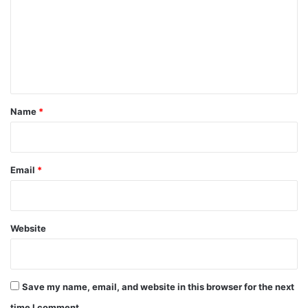
m
m
e
n
t
*
Name
*
Email
*
Website
Save my name, email, and website in this browser for the next
time I comment.