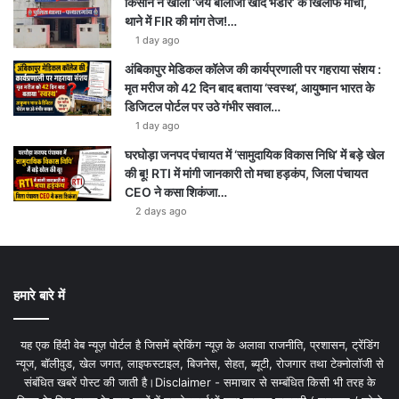
किसान ने खोला ‘जय बालाजी खाद भंडार’ के खिलाफ मोर्चा,
थाने में FIR की मांग तेज!…
1 day ago
अंबिकापुर मेडिकल कॉलेज की कार्यप्रणाली पर गहराया संशय :
मृत मरीज को 42 दिन बाद बताया ‘स्वस्थ’, आयुष्मान भारत के
डिजिटल पोर्टल पर उठे गंभीर सवाल…
1 day ago
घरघोड़ा जनपद पंचायत में ‘सामुदायिक विकास निधि’ में बड़े खेल
की बू! RTI में मांगी जानकारी तो मचा हड़कंप, जिला पंचायत
CEO ने कसा शिकंजा…
2 days ago
हमारे बारे में
यह एक हिंदी वेब न्यूज़ पोर्टल है जिसमें ब्रेकिंग न्यूज़ के अलावा राजनीति, प्रशासन, ट्रेंडिंग
न्यूज, बॉलीवुड, खेल जगत, लाइफस्टाइल, बिजनेस, सेहत, ब्यूटी, रोजगार तथा टेक्नोलॉजी से
संबंधित खबरें पोस्ट की जाती है।Disclaimer - समाचार से सम्बंधित किसी भी तरह के