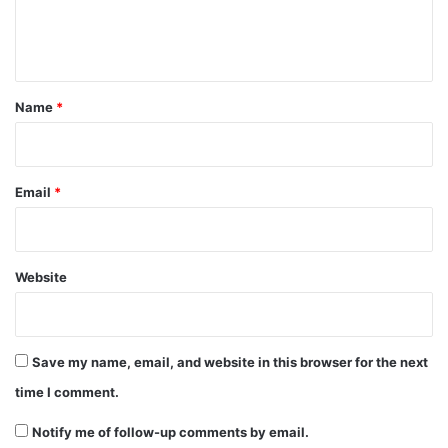
e
n
t
*
Name
*
Email
*
Website
Save my name, email, and website in this browser for the next
time I comment.
Notify me of follow-up comments by email.