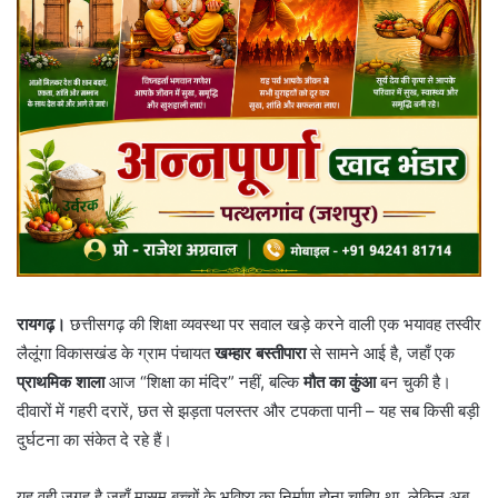
रायगढ़।
छत्तीसगढ़ की शिक्षा व्यवस्था पर सवाल खड़े करने वाली एक भयावह तस्वीर
लैलूंगा विकासखंड के ग्राम पंचायत
खम्हार बस्तीपारा
से सामने आई है, जहाँ एक
प्राथमिक शाला
आज “शिक्षा का मंदिर” नहीं, बल्कि
मौत का कुंआ
बन चुकी है।
दीवारों में गहरी दरारें, छत से झड़ता पलस्तर और टपकता पानी – यह सब किसी बड़ी
दुर्घटना का संकेत दे रहे हैं।
यह वही जगह है जहाँ मासूम बच्चों के भविष्य का निर्माण होना चाहिए था, लेकिन अब