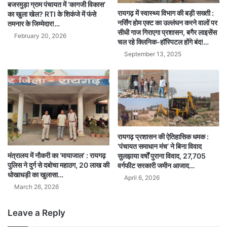
बजरमुड़ा ग्राम पंचायत में ‘कागजी विकास’
रायगढ़ में स्वास्थ्य विभाग की बड़ी सख्ती :
का खुला खेल? RTI के शिकंजे में फंसे
नर्सिंग होम एक्ट का उल्लंघन करने वालों पर
तमनार के जिम्मेदार!…
सीधी गाज गिराएगा प्रशासन, बगैर लाइसेंस
February 20, 2026
चल रहे क्लिनिक-हॉस्पिटल होंगे बंद!…
September 13, 2025
रायगढ़ प्रशासन की ऐतिहासिक धमक :
‘पंचायत समाधान मंच’ ने बिना विवाद
मंत्रालय में नौकरी का ‘मायाजाल’ : रायगढ़
सुलझाया वर्षों पुराना विवाद, 27,705
पुलिस ने दुर्ग से दबोचा महाठग, 20 लाख की
वर्गफीट सरकारी जमीन आजाद…
धोखाधड़ी का खुलासा…
April 6, 2026
March 26, 2026
Leave a Reply