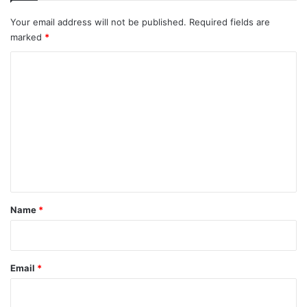
Your email address will not be published.
Required fields are
marked
*
C
o
m
m
e
n
t
*
Name
*
Email
*