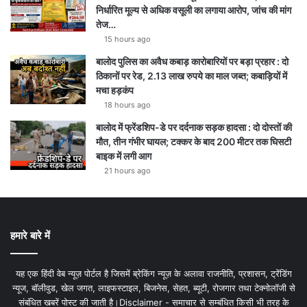
m
निर्धारित मूल्य से अधिक वसूली का लगाया आरोप, जांच की मांग
तेज…
15 hours ago
बालोद पुलिस का अवैध कबाड़ कारोबारियों पर बड़ा प्रहार : दो
ठिकानों पर रेड, 2.13 लाख रुपये का माल जब्त; कबाड़ियों में
मचा हड़कंप
18 hours ago
बालोद में फ्रेंडशिप-डे पर दर्दनाक सड़क हादसा : दो दोस्तों की
मौत, तीन गंभीर घायल; टक्कर के बाद 200 मीटर तक घिसटी
बाइक में लगी आग
21 hours ago
हमारे बारे में
यह एक हिंदी वेब न्यूज़ पोर्टल है जिसमें ब्रेकिंग न्यूज़ के अलावा राजनीति, प्रशासन, ट्रेंडिंग
न्यूज, बॉलीवुड, खेल जगत, लाइफस्टाइल, बिजनेस, सेहत, ब्यूटी, रोजगार तथा टेक्नोलॉजी से
संबंधित खबरें पोस्ट की जाती है।Disclaimer - समाचार से सम्बंधित किसी भी तरह के