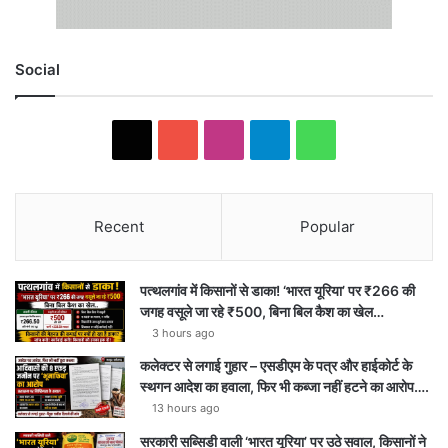
Social
X
Y
I
T
W
o
n
e
h
u
s
l
a
Recent
Popular
T
t
e
t
पत्थलगांव में किसानों से डाका! ‘भारत यूरिया’ पर ₹266 की
u
a
g
s
जगह वसूले जा रहे ₹500, बिना बिल कैश का खेल…
3 hours ago
b
g
r
A
कलेक्टर से लगाई गुहार – एसडीएम के पत्र और हाईकोर्ट के
e
r
a
p
स्थगन आदेश का हवाला, फिर भी कब्जा नहीं हटने का आरोप….
13 hours ago
a
m
p
सरकारी सब्सिडी वाली ‘भारत यूरिया’ पर उठे सवाल, किसानों ने