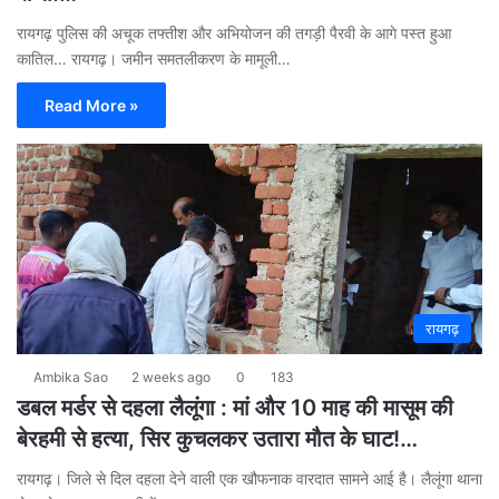
रायगढ़ पुलिस की अचूक तफ्तीश और अभियोजन की तगड़ी पैरवी के आगे पस्त हुआ
कातिल… रायगढ़। जमीन समतलीकरण के मामूली…
Read More »
रायगढ़
Ambika Sao
2 weeks ago
0
183
डबल मर्डर से दहला लैलूंगा : मां और 10 माह की मासूम की
बेरहमी से हत्या, सिर कुचलकर उतारा मौत के घाट!…
रायगढ़। जिले से दिल दहला देने वाली एक खौफनाक वारदात सामने आई है। लैलूंगा थाना