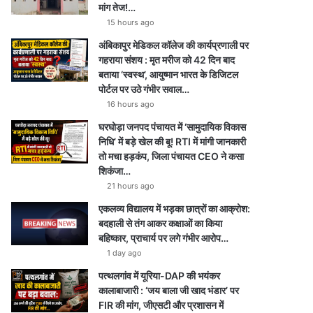
मांग तेज!…
15 hours ago
अंबिकापुर मेडिकल कॉलेज की कार्यप्रणाली पर
गहराया संशय : मृत मरीज को 42 दिन बाद
बताया ‘स्वस्थ’, आयुष्मान भारत के डिजिटल
पोर्टल पर उठे गंभीर सवाल…
16 hours ago
घरघोड़ा जनपद पंचायत में ‘सामुदायिक विकास
निधि’ में बड़े खेल की बू! RTI में मांगी जानकारी
तो मचा हड़कंप, जिला पंचायत CEO ने कसा
शिकंजा…
21 hours ago
एकलव्य विद्यालय में भड़का छात्रों का आक्रोश:
बदहाली से तंग आकर कक्षाओं का किया
बहिष्कार, प्राचार्य पर लगे गंभीर आरोप…
1 day ago
पत्थलगांव में यूरिया-DAP की भयंकर
कालाबाजारी : ‘जय बाला जी खाद भंडार’ पर
FIR की मांग, जीएसटी और प्रशासन में