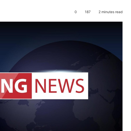
0
187
2 minutes read