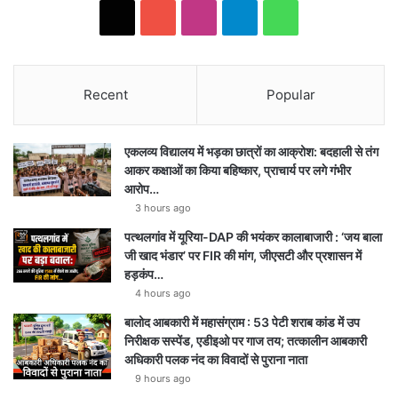
X
Y
I
T
W
o
n
e
h
u
s
l
a
Recent
Popular
T
t
e
t
एकलव्य विद्यालय में भड़का छात्रों का आक्रोश: बदहाली से तंग
u
a
g
s
आकर कक्षाओं का किया बहिष्कार, प्राचार्य पर लगे गंभीर
आरोप…
b
g
r
A
3 hours ago
e
r
a
p
पत्थलगांव में यूरिया-DAP की भयंकर कालाबाजारी : ‘जय बाला
जी खाद भंडार’ पर FIR की मांग, जीएसटी और प्रशासन में
a
m
p
हड़कंप…
4 hours ago
m
बालोद आबकारी में महासंग्राम : 53 पेटी शराब कांड में उप
निरीक्षक सस्पेंड, एडीइओ पर गाज तय; तत्कालीन आबकारी
अधिकारी पलक नंद का विवादों से पुराना नाता
9 hours ago