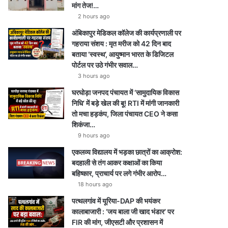
मांग तेज!…
2 hours ago
अंबिकापुर मेडिकल कॉलेज की कार्यप्रणाली पर
गहराया संशय : मृत मरीज को 42 दिन बाद
बताया ‘स्वस्थ’, आयुष्मान भारत के डिजिटल
पोर्टल पर उठे गंभीर सवाल…
3 hours ago
घरघोड़ा जनपद पंचायत में ‘सामुदायिक विकास
निधि’ में बड़े खेल की बू! RTI में मांगी जानकारी
तो मचा हड़कंप, जिला पंचायत CEO ने कसा
शिकंजा…
9 hours ago
एकलव्य विद्यालय में भड़का छात्रों का आक्रोश:
बदहाली से तंग आकर कक्षाओं का किया
बहिष्कार, प्राचार्य पर लगे गंभीर आरोप…
18 hours ago
पत्थलगांव में यूरिया-DAP की भयंकर
कालाबाजारी : ‘जय बाला जी खाद भंडार’ पर
FIR की मांग, जीएसटी और प्रशासन में