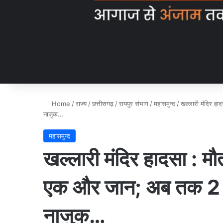
Home
/
राज्य
/
छत्तीसगढ़
/
रायपुर संभाग
/
महासमुन्द
/
खल्लारी मंदिर हा
नाजुक…
महासमुन्द
खल्लारी मंदिर हादसा : मौत
एक और जान; अब तक 2 क
नाजुक…