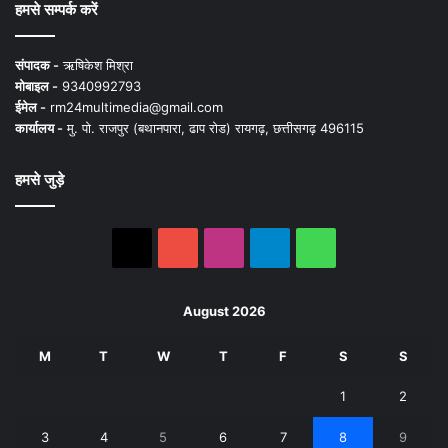
हमसे सम्पर्क करें
संपादक -
ऋषिकेश मिश्रा
मोबाइल -
9340992793
ईमेल -
rm24multimedia@gmail.com
कार्यालय -
मु. पो. राजपुर (बथानपारा, ढाप रोड) रायगढ़, छत्तीसगढ़ 496115
हमसे जुड़े
X
YouTube
Instagram
Telegram
WhatsApp
August 2026
M
T
W
T
F
S
S
1
2
3
4
5
6
7
8
9