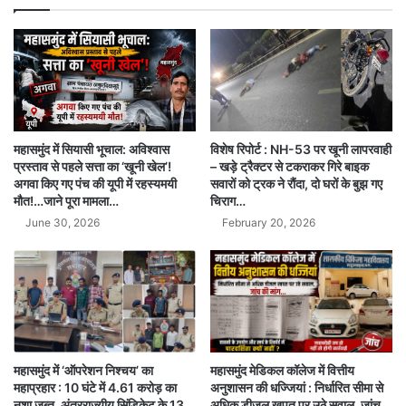
विशेष रिपोर्ट : NH-53 पर खूनी लापरवाही
महासमुंद में सियासी भूचाल: अविश्वास
– खड़े ट्रैक्टर से टकराकर गिरे बाइक
प्रस्ताव से पहले सत्ता का ‘खूनी खेल’!
सवारों को ट्रक ने रौंदा, दो घरों के बुझ गए
अगवा किए गए पंच की यूपी में रहस्यमयी
चिराग…
मौत!…जाने पूरा मामला…
February 20, 2026
June 30, 2026
महासमुंद में ‘ऑपरेशन निश्चय’ का
महासमुंद मेडिकल कॉलेज में वित्तीय
महाप्रहार : 10 घंटे में 4.61 करोड़ का
अनुशासन की धज्जियां : निर्धारित सीमा से
नशा जब्त, अंतरराज्यीय सिंडिकेट के 13
अधिक डीजल खपत पर उठे सवाल, जांच