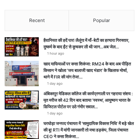
Recent
Popular
हैवानियत की हदें पार! लैलूंगा में माँ-बेटी का हत्यारा गिरफ्तार,
दुष्कर्म के बाद ईंट से कूचकर ली थी जान…अब जेल…
1 hour ago
खाद माफियाओं पर कसा शिकंजा: RM24 के बाद अब पीड़ित
किसान ने खोला ‘जय बालाजी खाद भंडार’ के खिलाफ मोर्चा,
थाने में FIR की मांग तेज!…
1 day ago
अंबिकापुर मेडिकल कॉलेज की कार्यप्रणाली पर गहराया संशय :
मृत मरीज को 42 दिन बाद बताया ‘स्वस्थ’, आयुष्मान भारत के
डिजिटल पोर्टल पर उठे गंभीर सवाल…
1 day ago
घरघोड़ा जनपद पंचायत में ‘सामुदायिक विकास निधि’ में बड़े खेल
की बू! RTI में मांगी जानकारी तो मचा हड़कंप, जिला पंचायत
CEO ने कसा शिकंजा…