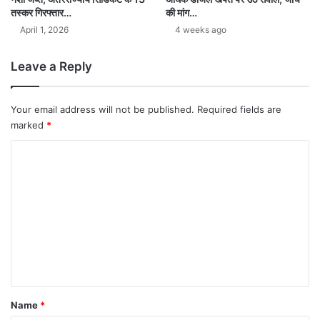
तस्कर गिरफ्तार…
की मांग…
April 1, 2026
4 weeks ago
Leave a Reply
Your email address will not be published.
Required fields are
marked
*
C
o
m
m
e
n
t
*
Name
*