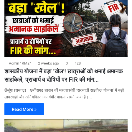
Admin : RM24
2 weeks ago
0
128
शासकीय योजना में बड़ा ‘खेल’! छात्राओं को थमाई अमानक
साइकिलें, प्राचार्य व दोषियों पर FIR की मांग…
​लैलूंगा (रायगढ़)। छत्तीसगढ़ शासन की महत्वाकांक्षी ‘सरस्वती साइकिल योजना’ में बड़ी
लापरवाही और अनियमितता का गंभीर मामला सामने आया है।…
Read More »