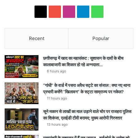
X
Y
I
T
W
o
n
e
h
u
s
l
a
Recent
Popular
T
t
e
t
छत्तीसगढ़ में खाद का महासंकट : सुशासन के दावों के बीच
u
a
g
s
कालाबाजारी का शिकार हो रहे अन्नदाता…
6 hours ago
b
g
r
A
e
r
a
p
“गांधी” के वार्ड में पसरा अवैध सट्टे का संजाल : क्या नए थाना
प्रभारी कसेंगे “खिलावन” के सट्टा साम्राज्य पर नकेल?
a
m
p
11 hours ago
m
सूने मकान से लाखों का माल उड़ाने वाले चोर पर राजहरा पुलिस
का शिकंजा, एलईडी टीवी बरामद; मुख्य आरोपी गिरफ्तार
13 hours ago
मुख्य्मंत्री के सुशासन में हैं सब जायज…हाईकोर्ट के आदेश को