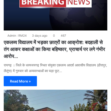
Admin : RM24
3 days ago
0
467
एकलव्य विद्यालय में भड़का छात्रों का आक्रोश: बदहाली से
तंग आकर कक्षाओं का किया बहिष्कार, प्राचार्य पर लगे गंभीर
आरोप…
रायगढ़ । जिले के धरमजयगढ़ स्थित संयुक्त एकलव्य आदर्श आवासीय विद्यालय (हीरापुर,
लैलूंगा) में गुरुवार को अव्यवस्थाओं का घड़ा फूट…
Read More »