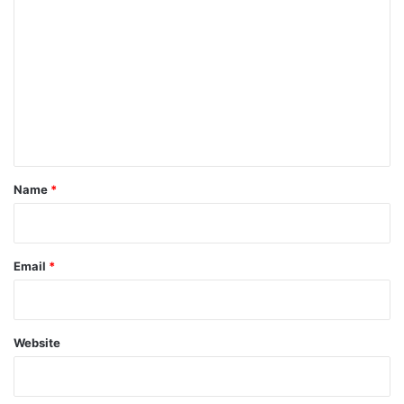
o
m
m
e
n
t
*
Name
*
Email
*
Website