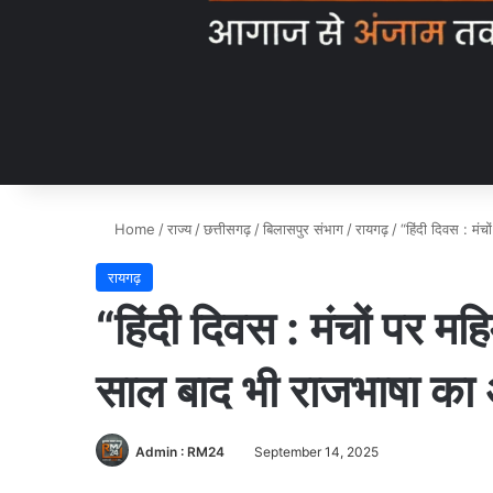
Home
/
राज्य
/
छत्तीसगढ़
/
बिलासपुर संभाग
/
रायगढ़
/
“हिंदी दिवस : मं
रायगढ़
“हिंदी दिवस : मंचों पर म
साल बाद भी राजभाषा क
Admin : RM24
September 14, 2025