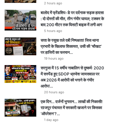
e
r
a
p
2 hours ago
बालोद में फ्रेंडशिप-डे पर दर्दनाक सड़क हादसा
a
m
p
: दो दोस्तों की मौत, तीन गंभीर घायल; टक्कर के
m
बाद 200 मीटर तक घिसटी बाइक में लगी आग
5 hours ago
सत्ता के रसूख तले दबी निष्पक्षता! जिस थाना
प्रभारी के खिलाफ शिकायत, उसी की ‘चौखट’
पर हाजिरी का फरमान…
19 hours ago
सरगुजा में 15 वर्षीय नाबालिग से दुष्कर्म: 2020
में सस्पेंड हुए SDOP ध्रुवेश जायसवाल पर
अब 2026 में आरोपी को भगाने के गंभीर
आरोप!…
20 hours ago
एक दिन… दर्जनों भुगतान… लाखों की निकासी!
राlजपुर पंचायत में सरकारी खजाने पर किसका
‘ऑपरेशन’?…
1 day ago