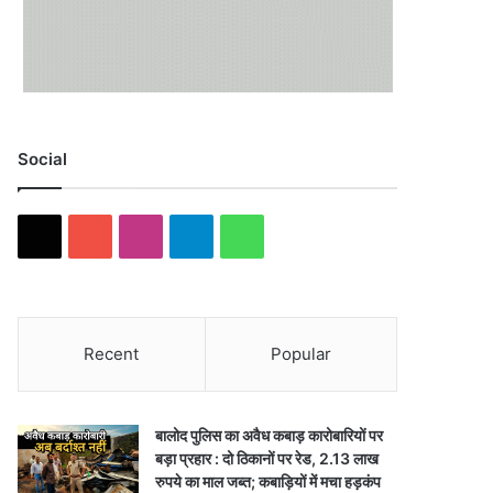
Social
X
Y
I
T
W
o
n
e
h
u
s
l
a
Recent
Popular
T
t
e
t
u
a
g
s
बालोद पुलिस का अवैध कबाड़ कारोबारियों पर
b
g
r
A
बड़ा प्रहार : दो ठिकानों पर रेड, 2.13 लाख
रुपये का माल जब्त; कबाड़ियों में मचा हड़कंप