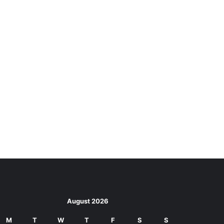
August 2026
M
T
W
T
F
S
S