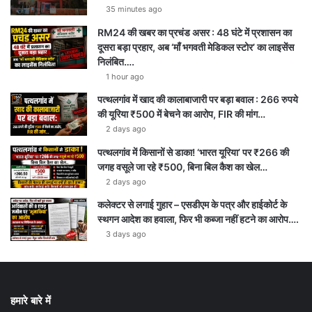
35 minutes ago
RM24 की खबर का प्रचंड असर : 48 घंटे में प्रशासन का
दूसरा बड़ा प्रहार, अब ‘माँ भगवती मेडिकल स्टोर’ का लाइसेंस
निलंबित….
1 hour ago
पत्थलगांव में खाद की कालाबाजारी पर बड़ा बवाल : 266 रुपये
की यूरिया ₹500 में बेचने का आरोप, FIR की मांग…
2 days ago
पत्थलगांव में किसानों से डाका! ‘भारत यूरिया’ पर ₹266 की
जगह वसूले जा रहे ₹500, बिना बिल कैश का खेल…
2 days ago
कलेक्टर से लगाई गुहार – एसडीएम के पत्र और हाईकोर्ट के
स्थगन आदेश का हवाला, फिर भी कब्जा नहीं हटने का आरोप….
3 days ago
हमारे बारे में