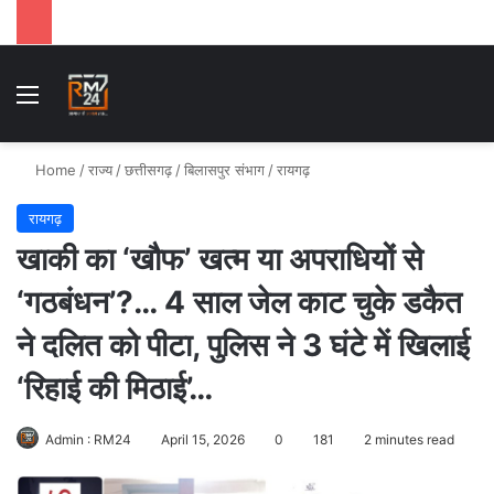
Menu
Se
Home
/
राज्य
/
छत्तीसगढ़
/
बिलासपुर संभाग
/
रायगढ़
रायगढ़
खाकी का ‘खौफ’ खत्म या अपराधियों से
‘गठबंधन’?… 4 साल जेल काट चुके डकैत
ने दलित को पीटा, पुलिस ने 3 घंटे में खिलाई
‘रिहाई की मिठाई’…
Admin : RM24
April 15, 2026
0
181
2 minutes read