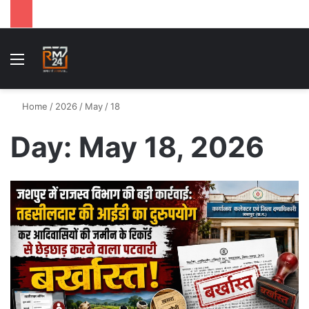
Menu
S
Home
/
2026
/
May
/
18
Day:
May 18, 2026