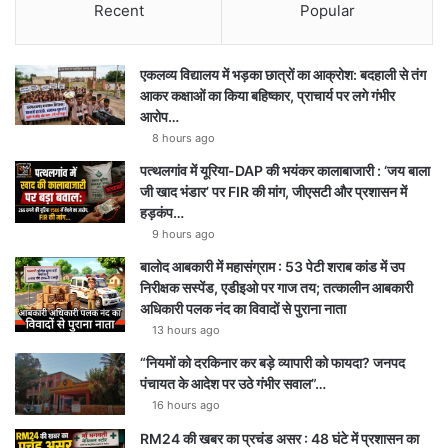
u
s
l
a
Recent
Popular
T
t
e
t
एकलव्य विद्यालय में भड़का छात्रों का आक्रोश: बदहाली से तंग
u
a
g
s
आकर कक्षाओं का किया बहिष्कार, प्राचार्य पर लगे गंभीर
आरोप…
b
g
r
A
8 hours ago
e
r
a
p
पत्थलगांव में यूरिया-DAP की भयंकर कालाबाजारी : ‘जय बाला
जी खाद भंडार’ पर FIR की मांग, जीएसटी और प्रशासन में
a
m
p
हड़कंप…
9 hours ago
m
बालोद आबकारी में महासंग्राम : 53 पेटी शराब कांड में उप
निरीक्षक सस्पेंड, एडीइओ पर गाज तय; तत्कालीन आबकारी
अधिकारी पलक नंद का विवादों से पुराना नाता
13 hours ago
“नियमों को दरकिनार कर बड़े व्यापारी को फायदा? जनपद
पंचायत के आदेश पर उठे गंभीर सवाल”…
16 hours ago
RM24 की खबर का प्रचंड असर : 48 घंटे में प्रशासन का