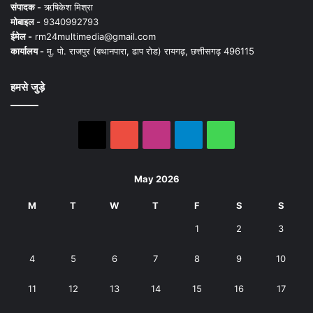
संपादक -
ऋषिकेश मिश्रा
मोबाइल -
9340992793
ईमेल -
rm24multimedia@gmail.com
कार्यालय -
मु. पो. राजपुर (बथानपारा, ढाप रोड) रायगढ़, छत्तीसगढ़ 496115
हमसे जुड़े
X
YouTube
Instagram
Telegram
WhatsApp
May 2026
M
T
W
T
F
S
S
1
2
3
4
5
6
7
8
9
10
11
12
13
14
15
16
17