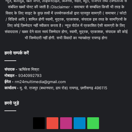
न्यूज, बॉलीवुड, खेल जगत, लाइफस्टाइल, बिजनेस, सेहत, ब्यूटी, रोजगार तथा टेक्नोलॉजी से
संबंधित खबरें पोस्ट की जाती है।Disclaimer - समाचार से सम्बंधित किसी भी तरह के
विवाद के लिए साइट के कुछ तत्वों में उपयोगकर्ताओं द्वारा प्रस्तुत सामग्री ( समाचार / फोटो
/ विडियो आदि ) शामिल होगी स्वामी, मुद्रक, प्रकाशक, संपादक इस तरह के सामग्रियों के
लिए कोई ज़िम्मेदार नहीं स्वीकार करता है। न्यूज़ पोर्टल में प्रकाशित ऐसी सामग्री के लिए
संवाददाता / खबर देने वाला स्वयं जिम्मेदार होगा, स्वामी, मुद्रक, प्रकाशक, संपादक की कोई
भी जिम्मेदारी नहीं होगी. सभी विवादों का न्यायक्षेत्र रायगढ़ होगा
हमसे सम्पर्क करें
संपादक -
ऋषिकेश मिश्रा
मोबाइल -
9340992793
ईमेल -
rm24multimedia@gmail.com
कार्यालय -
मु. पो. राजपुर (बथानपारा, ढाप रोड) रायगढ़, छत्तीसगढ़ 496115
हमसे जुड़े
X
YouTube
Instagram
Telegram
WhatsApp