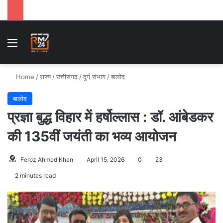
Menu
S
Home
/
राज्य
/
छत्तीसगढ़
/
दुर्ग संभाग
/
बालोद
बालोद
प्रज्ञा बुद्ध विहार में हर्षोल्लास : डॉ. आंबेडकर
की 135वीं जयंती का भव्य आयोजन
Feroz Ahmed Khan
April 15, 2026
0
23
2 minutes read