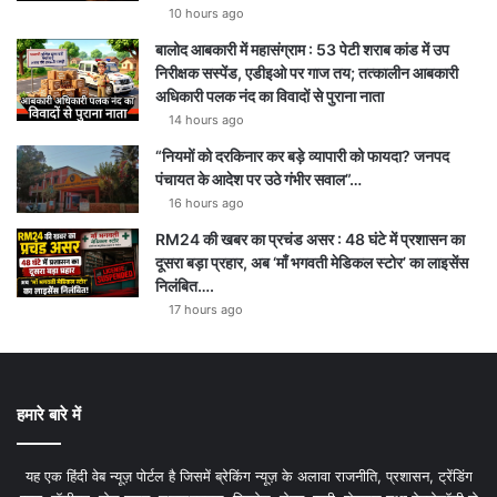
10 hours ago
m
बालोद आबकारी में महासंग्राम : 53 पेटी शराब कांड में उप
निरीक्षक सस्पेंड, एडीइओ पर गाज तय; तत्कालीन आबकारी
अधिकारी पलक नंद का विवादों से पुराना नाता
14 hours ago
“नियमों को दरकिनार कर बड़े व्यापारी को फायदा? जनपद
पंचायत के आदेश पर उठे गंभीर सवाल”…
16 hours ago
RM24 की खबर का प्रचंड असर : 48 घंटे में प्रशासन का
दूसरा बड़ा प्रहार, अब ‘माँ भगवती मेडिकल स्टोर’ का लाइसेंस
निलंबित….
17 hours ago
हमारे बारे में
यह एक हिंदी वेब न्यूज़ पोर्टल है जिसमें ब्रेकिंग न्यूज़ के अलावा राजनीति, प्रशासन, ट्रेंडिंग