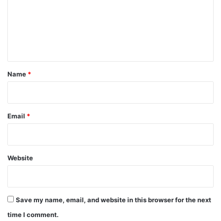
m
e
n
t
*
Name
*
Email
*
Website
Save my name, email, and website in this browser for the next
time I comment.