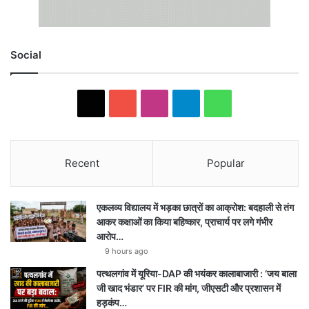
Social
X
Y
I
T
W
o
n
e
h
u
s
l
a
Recent
Popular
T
t
e
t
एकलव्य विद्यालय में भड़का छात्रों का आक्रोश: बदहाली से तंग
u
a
g
s
आकर कक्षाओं का किया बहिष्कार, प्राचार्य पर लगे गंभीर
आरोप…
b
g
r
A
9 hours ago
e
r
a
p
पत्थलगांव में यूरिया-DAP की भयंकर कालाबाजारी : ‘जय बाला
जी खाद भंडार’ पर FIR की मांग, जीएसटी और प्रशासन में
a
m
p
हड़कंप…