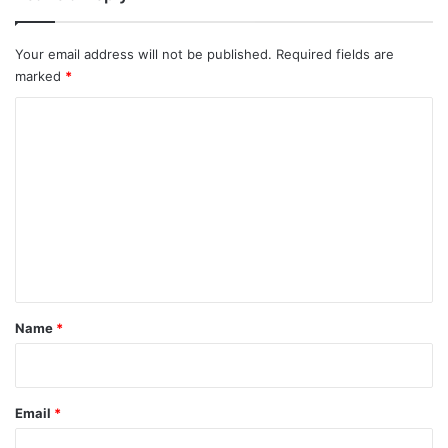
Your email address will not be published.
Required fields are
marked
*
C
o
m
m
e
n
t
*
Name
*
Email
*