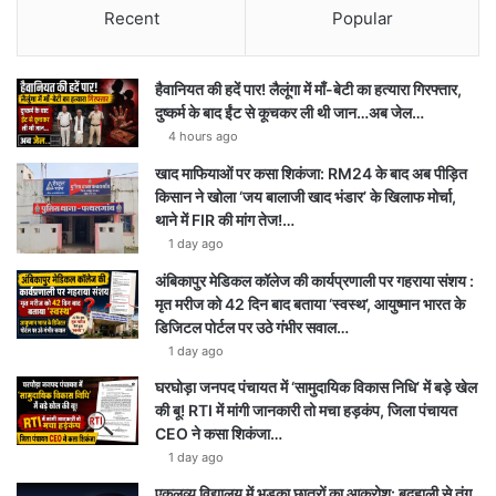
Recent
Popular
हैवानियत की हदें पार! लैलूंगा में माँ-बेटी का हत्यारा गिरफ्तार,
दुष्कर्म के बाद ईंट से कूचकर ली थी जान…अब जेल…
4 hours ago
खाद माफियाओं पर कसा शिकंजा: RM24 के बाद अब पीड़ित
किसान ने खोला ‘जय बालाजी खाद भंडार’ के खिलाफ मोर्चा,
थाने में FIR की मांग तेज!…
1 day ago
अंबिकापुर मेडिकल कॉलेज की कार्यप्रणाली पर गहराया संशय :
मृत मरीज को 42 दिन बाद बताया ‘स्वस्थ’, आयुष्मान भारत के
डिजिटल पोर्टल पर उठे गंभीर सवाल…
1 day ago
घरघोड़ा जनपद पंचायत में ‘सामुदायिक विकास निधि’ में बड़े खेल
की बू! RTI में मांगी जानकारी तो मचा हड़कंप, जिला पंचायत
CEO ने कसा शिकंजा…
1 day ago
एकलव्य विद्यालय में भड़का छात्रों का आक्रोश: बदहाली से तंग