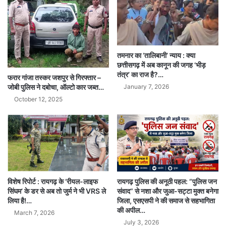
तमनार का ‘तालिबानी’ न्याय : क्या
छत्तीसगढ़ में अब कानून की जगह ‘भीड़
तंत्र’ का राज है?…
फरार गांजा तस्कर जशपुर से गिरफ्तार –
January 7, 2026
जोबी पुलिस ने दबोचा, ऑल्टो कार जब्त…
October 12, 2025
विशेष रिपोर्ट : रायगढ़ के ‘रीयल-लाइफ
रायगढ़ पुलिस की अनूठी पहल: “पुलिस जन
सिंघम’ के डर से अब तो जुर्म ने भी VRS ले
संवाद” से नशा और जुआ-सट्टा मुक्त बनेगा
लिया है!…
जिला, एसएसपी ने की समाज से सहभागिता
की अपील…
March 7, 2026
July 3, 2026