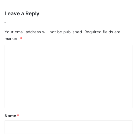
Leave a Reply
Your email address will not be published.
Required fields are
marked
*
C
o
m
m
e
n
t
*
Name
*