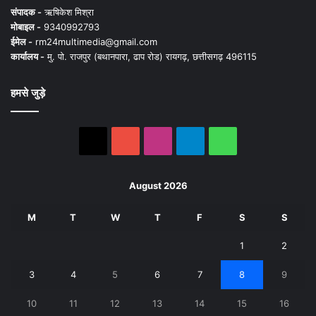
संपादक -
ऋषिकेश मिश्रा
मोबाइल -
9340992793
ईमेल -
rm24multimedia@gmail.com
कार्यालय -
मु. पो. राजपुर (बथानपारा, ढाप रोड) रायगढ़, छत्तीसगढ़ 496115
हमसे जुड़े
X
YouTube
Instagram
Telegram
WhatsApp
August 2026
M
T
W
T
F
S
S
1
2
3
4
5
6
7
8
9
10
11
12
13
14
15
16