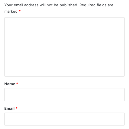
Your email address will not be published.
Required fields are
marked
*
C
o
m
m
e
n
t
*
Name
*
Email
*