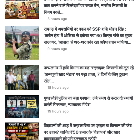
काम करने वाले रिश्तेदारों पर सख्त बैन, नगरीय निकायों के
नियम बदले…
3 hours ago
रायगढ़ में अपराधियों पर काल बने SSP शशि मोहन सिंह :
‘क्लीन हंट’ में ओडिशा से दबोचा गया 60 किग्रा गांजे का मुख्य
सप्लायर, ‘आघात’ से थर-थर कांप रहा अवैध शराब माफिया…
9 hours ago
पत्थलगांव में कृषि विभाग का बड़ा स्ट्राइक: किसानों को लूट रहे
‘अन्नपूर्णा खाद भंडार’ पर पड़ा ताला, 7 दिनों के लिए दुकान
सील…
18 hours ago
गुण्डरदेही पुलिस का बड़ा एक्शन : लंबे समय से फरार दो स्थायी
वारंटी गिरफ्तार, न्यायालय में पेश
19 hours ago
विज्ञापनों की आड़ में पत्रकारिता पर प्रहार या किसान की जेब
पर डाका? जानिए ₹50 हजार के ‘विज्ञापन’ और खाद
कालाबाजारी की पूरी इनसाइड स्टोरी!…