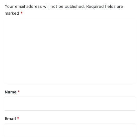
Your email address will not be published.
Required fields are
marked
*
C
o
m
m
e
n
t
*
Name
*
Email
*