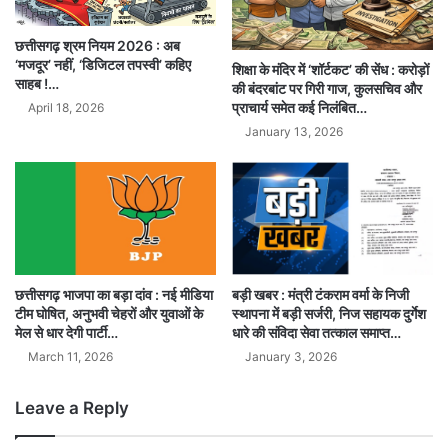
छत्तीसगढ़ श्रम नियम 2026 : अब
‘मजदूर’ नहीं, ‘डिजिटल तपस्वी’ कहिए
शिक्षा के मंदिर में ‘शॉर्टकट’ की सेंध : करोड़ों
साहब !…
की बंदरबांट पर गिरी गाज, कुलसचिव और
प्राचार्य समेत कई निलंबित…
April 18, 2026
January 13, 2026
बड़ी खबर : मंत्री टंकराम वर्मा के निजी
छत्तीसगढ़ भाजपा का बड़ा दांव : नई मीडिया
स्थापना में बड़ी सर्जरी, निज सहायक दुर्गेश
टीम घोषित, अनुभवी चेहरों और युवाओं के
धारे की संविदा सेवा तत्काल समाप्त…
मेल से धार देगी पार्टी…
January 3, 2026
March 11, 2026
Leave a Reply