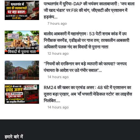
पत्थलगांव में यूरिया-DAP की भयंकर कालाबाजारी : ‘जय बाला
जी खाद भंडार’ पर FIR की मांग, जीएसटी और प्रशासन में
हड़कंप…
7 hours ago
बालोद आबकारी में महासंग्राम : 53 पेटी शराब कांड में उप
निरीक्षक सस्पेंड, एडीइओ पर गाज तय; तत्कालीन आबकारी
अधिकारी पलक नंद का विवादों से पुराना नाता
12 hours ago
“नियमों को दरकिनार कर बड़े व्यापारी को फायदा? जनपद
पंचायत के आदेश पर उठे गंभीर सवाल”…
14 hours ago
RM24 की खबर का प्रचंड असर : 48 घंटे में प्रशासन का
दूसरा बड़ा प्रहार, अब ‘माँ भगवती मेडिकल स्टोर’ का लाइसेंस
निलंबित….
14 hours ago
हमारे बारे में