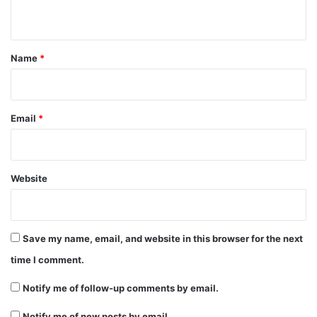
n
t
*
Name
*
Email
*
Website
Save my name, email, and website in this browser for the next
time I comment.
Notify me of follow-up comments by email.
Notify me of new posts by email.