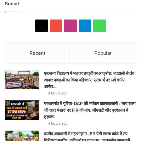
Social
X
YouTube
Instagram
Telegram
WhatsApp
Recent
Popular
एकलव्य विद्यालय में भड़का छात्रों का आक्रोश: बदहाली से तंग
आकर कक्षाओं का किया बहिष्कार, प्राचार्य पर लगे गंभीर
आरोप…
3 hours ago
पत्थलगांव में यूरिया-DAP की भयंकर कालाबाजारी : ‘जय बाला
जी खाद भंडार’ पर FIR की मांग, जीएसटी और प्रशासन में
हड़कंप…
4 hours ago
बालोद आबकारी में महासंग्राम : 53 पेटी शराब कांड में उप
निरीक्षक सस्पेंड, एडीइओ पर गाज तय; तत्कालीन आबकारी