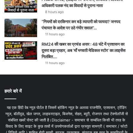
अधिकारी पलक नंद का विवादों से पुराना नाता
8 hours ago
“नियमों को दरकिनार कर बड़े व्यापारी को फायदा? जनपद
पंचायत के आदेश पर उठे गंभीर सवाल”…
11 hours ago
RM24 की खबर का प्रचंड असर : 48 घंटे में प्रशासन का
दूसरा बड़ा प्रहार, अब ‘माँ भगवती मेडिकल स्टोर’ का लाइसेंस
निलंबित….
11 hours ago
हमारे बारे में
यह एक हिंदी वेब न्यूज़ पोर्टल है जिसमें ब्रेकिंग न्यूज़ के अलावा राजनीति, प्रशासन, ट्रेंडिंग
न्यूज, बॉलीवुड, खेल जगत, लाइफस्टाइल, बिजनेस, सेहत, ब्यूटी, रोजगार तथा टेक्नोलॉजी से
संबंधित खबरें पोस्ट की जाती है।Disclaimer - समाचार से सम्बंधित किसी भी तरह के
विवाद के लिए साइट के कुछ तत्वों में उपयोगकर्ताओं द्वारा प्रस्तुत सामग्री ( समाचार / फोटो
/ विडियो आदि ) शामिल होगी स्वामी, मुद्रक, प्रकाशक, संपादक इस तरह के सामग्रियों के