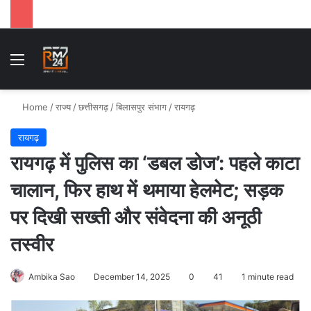
Menu
Se
Home
/
राज्य
/
छत्तीसगढ़
/
बिलासपुर संभाग
/
रायगढ़
रायगढ़
रायगढ़ में पुलिस का ‘डबल डोज’: पहले काटा
चालान, फिर हाथ में थमाया हेलमेट; सड़क
पर दिखी सख्ती और संवेदना की अनूठी
तस्वीर
Ambika Sao
December 14, 2025
0
41
1 minute read