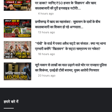
पर डाका? जानिए ₹50 हजार के ‘विज्ञापन’ और खाद
कालाबाजारी की पूरी इनसाइड स्टोरी!…
4 hours ago
छत्तीसगढ़ में खाद का महासंकट : सुशासन के दावों के बीच
कालाबाजारी का शिकार हो रहे अन्नदाता…
13 hours ago
“गांधी” के वार्ड में पसरा अवैध सट्टे का संजाल : क्या नए थाना
प्रभारी कसेंगे “खिलावन” के सट्टा साम्राज्य पर नकेल?
18 hours ago
सूने मकान से लाखों का माल उड़ाने वाले चोर पर राजहरा पुलिस
का शिकंजा, एलईडी टीवी बरामद; मुख्य आरोपी गिरफ्तार
20 hours ago
हमारे बारे में