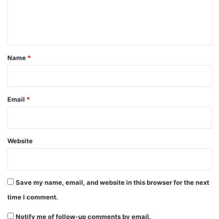
e
n
t
*
Name
*
Email
*
Website
Save my name, email, and website in this browser for the next
time I comment.
Notify me of follow-up comments by email.