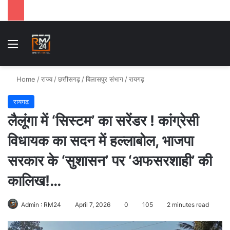
Menu
Se
Home
/
राज्य
/
छत्तीसगढ़
/
बिलासपुर संभाग
/
रायगढ़
रायगढ़
लैलूंगा में ‘सिस्टम’ का सरेंडर ! कांग्रेसी
विधायक का सदन में हल्लाबोल, भाजपा
सरकार के ‘सुशासन’ पर ‘अफसरशाही’ की
कालिख!…
Admin : RM24
April 7, 2026
0
105
2 minutes read