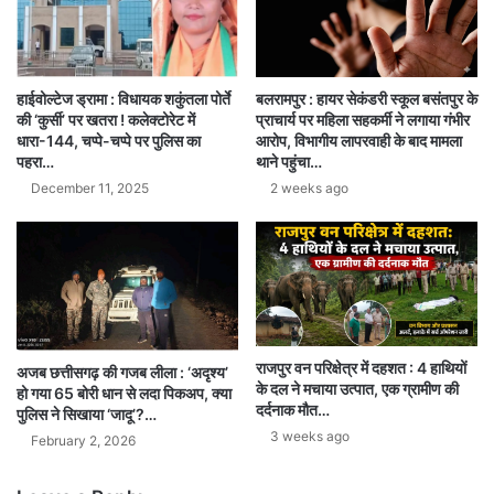
हाईवोल्टेज ड्रामा : विधायक शकुंतला पोर्ते
बलरामपुर : हायर सेकंडरी स्कूल बसंतपुर के
की ‘कुर्सी’ पर खतरा ! कलेक्टोरेट में
प्राचार्य पर महिला सहकर्मी ने लगाया गंभीर
धारा-144, चप्पे-चप्पे पर पुलिस का
आरोप, विभागीय लापरवाही के बाद मामला
पहरा…
थाने पहुंचा…
December 11, 2025
2 weeks ago
राजपुर वन परिक्षेत्र में दहशत : 4 हाथियों
अजब छत्तीसगढ़ की गजब लीला : ‘अदृश्य’
के दल ने मचाया उत्पात, एक ग्रामीण की
हो गया 65 बोरी धान से लदा पिकअप, क्या
दर्दनाक मौत…
पुलिस ने सिखाया ‘जादू’?…
3 weeks ago
February 2, 2026