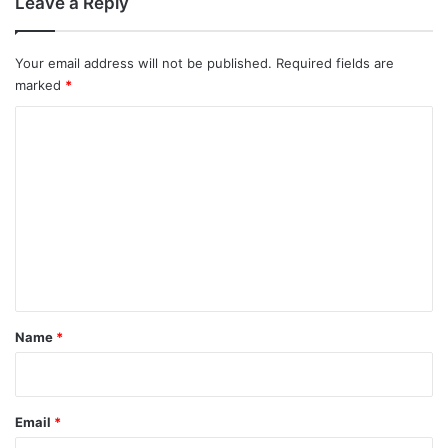
Leave a Reply
Your email address will not be published.
Required fields are
marked
*
C
o
m
m
e
n
t
*
Name
*
Email
*