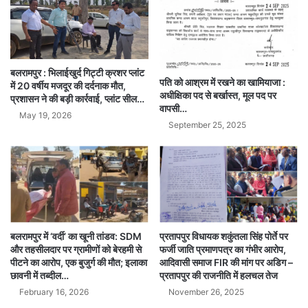
बलरामपुर : भिलाईखुर्द गिट्टी क्रशर प्लांट
पति को आश्रम में रखने का खामियाजा :
में 20 वर्षीय मजदूर की दर्दनाक मौत,
अधीक्षिका पद से बर्खास्त, मूल पद पर
प्रशासन ने की बड़ी कार्रवाई, प्लांट सील…
वापसी…
May 19, 2026
September 25, 2025
बलरामपुर में ‘वर्दी’ का खूनी तांडव: SDM
प्रतापपुर विधायक शकुंतला सिंह पोर्ते पर
और तहसीलदार पर ग्रामीणों को बेरहमी से
फर्जी जाति प्रमाणपत्र का गंभीर आरोप,
पीटने का आरोप, एक बुजुर्ग की मौत; इलाका
आदिवासी समाज FIR की मांग पर अडिग –
छावनी में तब्दील…
प्रतापपुर की राजनीति में हलचल तेज
February 16, 2026
November 26, 2025