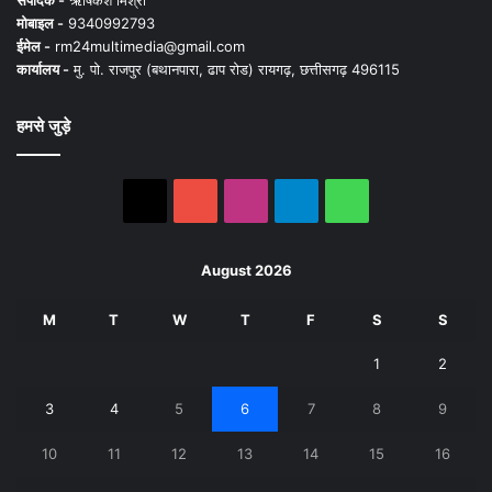
संपादक -
ऋषिकेश मिश्रा
मोबाइल -
9340992793
ईमेल -
rm24multimedia@gmail.com
कार्यालय -
मु. पो. राजपुर (बथानपारा, ढाप रोड) रायगढ़, छत्तीसगढ़ 496115
हमसे जुड़े
X
YouTube
Instagram
Telegram
WhatsApp
August 2026
M
T
W
T
F
S
S
1
2
3
4
5
6
7
8
9
10
11
12
13
14
15
16