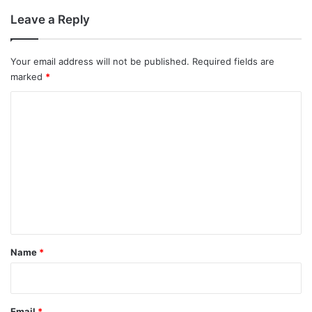
Leave a Reply
Your email address will not be published.
Required fields are
marked
*
C
o
m
m
e
n
t
*
Name
*
Email
*