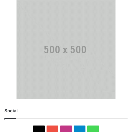
Social
X
YouTube
Instagram
Telegram
WhatsApp