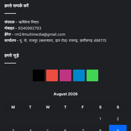
हमसे सम्पर्क करें
संपादक -
ऋषिकेश मिश्रा
मोबाइल -
9340992793
ईमेल -
rm24multimedia@gmail.com
कार्यालय -
मु. पो. राजपुर (बथानपारा, ढाप रोड) रायगढ़, छत्तीसगढ़ 496115
हमसे जुड़े
X
YouTube
Instagram
Telegram
WhatsApp
August 2026
M
T
W
T
F
S
S
1
2
3
4
5
6
7
8
9