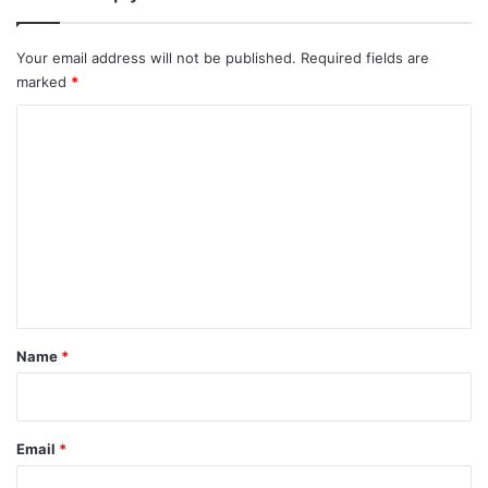
Your email address will not be published.
Required fields are
marked
*
C
o
m
m
e
n
t
*
Name
*
Email
*