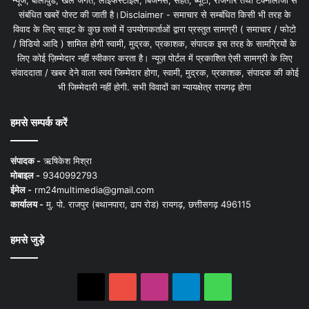
न्यूज, बॉलीवुड, खेल जगत, लाइफस्टाइल, बिजनेस, सेहत, ब्यूटी, रोजगार तथा टेक्नोलॉजी से
संबंधित खबरें पोस्ट की जाती है।Disclaimer - समाचार से सम्बंधित किसी भी तरह के
विवाद के लिए साइट के कुछ तत्वों में उपयोगकर्ताओं द्वारा प्रस्तुत सामग्री ( समाचार / फोटो
/ विडियो आदि ) शामिल होगी स्वामी, मुद्रक, प्रकाशक, संपादक इस तरह के सामग्रियों के
लिए कोई ज़िम्मेदार नहीं स्वीकार करता है। न्यूज़ पोर्टल में प्रकाशित ऐसी सामग्री के लिए
संवाददाता / खबर देने वाला स्वयं जिम्मेदार होगा, स्वामी, मुद्रक, प्रकाशक, संपादक की कोई
भी जिम्मेदारी नहीं होगी. सभी विवादों का न्यायक्षेत्र रायगढ़ होगा
हमसे सम्पर्क करें
संपादक -
ऋषिकेश मिश्रा
मोबाइल -
9340992793
ईमेल -
rm24multimedia@gmail.com
कार्यालय -
मु. पो. राजपुर (बथानपारा, ढाप रोड) रायगढ़, छत्तीसगढ़ 496115
हमसे जुड़े
X
YouTube
Instagram
Telegram
WhatsApp