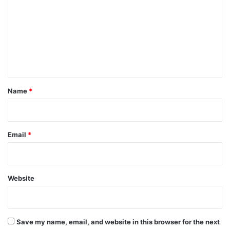
m
m
e
n
t
*
Name
*
Email
*
Website
Save my name, email, and website in this browser for the next