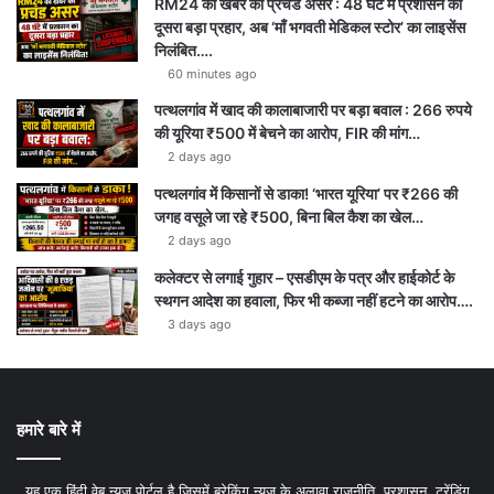
RM24 की खबर का प्रचंड असर : 48 घंटे में प्रशासन का
दूसरा बड़ा प्रहार, अब ‘माँ भगवती मेडिकल स्टोर’ का लाइसेंस
निलंबित….
60 minutes ago
पत्थलगांव में खाद की कालाबाजारी पर बड़ा बवाल : 266 रुपये
की यूरिया ₹500 में बेचने का आरोप, FIR की मांग…
2 days ago
पत्थलगांव में किसानों से डाका! ‘भारत यूरिया’ पर ₹266 की
जगह वसूले जा रहे ₹500, बिना बिल कैश का खेल…
2 days ago
कलेक्टर से लगाई गुहार – एसडीएम के पत्र और हाईकोर्ट के
स्थगन आदेश का हवाला, फिर भी कब्जा नहीं हटने का आरोप….
3 days ago
हमारे बारे में
यह एक हिंदी वेब न्यूज़ पोर्टल है जिसमें ब्रेकिंग न्यूज़ के अलावा राजनीति, प्रशासन, ट्रेंडिंग