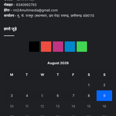
मोबाइल -
9340992793
ईमेल -
rm24multimedia@gmail.com
कार्यालय -
मु. पो. राजपुर (बथानपारा, ढाप रोड) रायगढ़, छत्तीसगढ़ 496115
हमसे जुड़े
X
YouTube
Instagram
Telegram
WhatsApp
August 2026
M
T
W
T
F
S
S
1
2
3
4
5
6
7
8
9
10
11
12
13
14
15
16