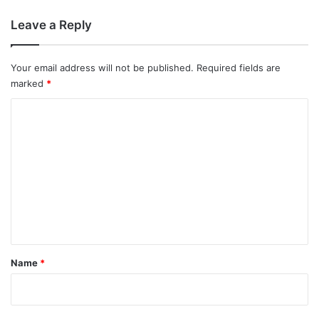
Leave a Reply
Your email address will not be published.
Required fields are
marked
*
C
o
m
m
e
n
t
*
Name
*