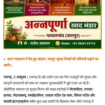
•
श्रम न्यायालय में पेश हुए चालान, मजदूर सुरक्षा नियमों की धज्जियाँ उड़ाने का
आरोप…
रायगढ़, 2 अक्टूबर।
रायगढ़ के बड़े उद्योग एक बार फिर मज़दूरों की सुरक्षा और
कानूनी प्रावधानों को ताक पर रखकर मुनाफ़ाखोरी में डूबे नज़र आ रहे हैं।
औद्योगिक स्वास्थ्य एवं सुरक्षा विभाग की सख़्त कार्रवाई में
जेएसपीएल, एनआर
इस्पात, जेएसडब्ल्यू, स्काईएलॉयज, एसएस स्टील एंड पावर, सिंघल स्टील और
सालवी इंटरप्राइजेज
सहित कुल छह उद्योगों के खिलाफ लेबर कोर्ट रायगढ़ में