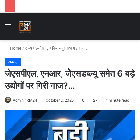
Menu
Se
Home
/
राज्य
/
छत्तीसगढ़
/
बिलासपुर संभाग
/
रायगढ़
रायगढ़
जेएसपीएल, एनआर, जेएसडब्ल्यू समेत 6 बड़े
उद्योगों पर गिरी गाज?…
Admin : RM24
October 2, 2025
0
27
1 minute read