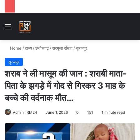
Menu
Se
Home
/
राज्य
/
छत्तीसगढ़
/
सरगुजा संभाग
/
सूरजपुर
सूरजपुर
शराब ने ली मासूम की जान : शराबी माता-
पिता के झगड़े में गोद से गिरकर 3 माह के
बच्चे की दर्दनाक मौत…
Admin : RM24
June 1, 2026
0
151
1 minute read