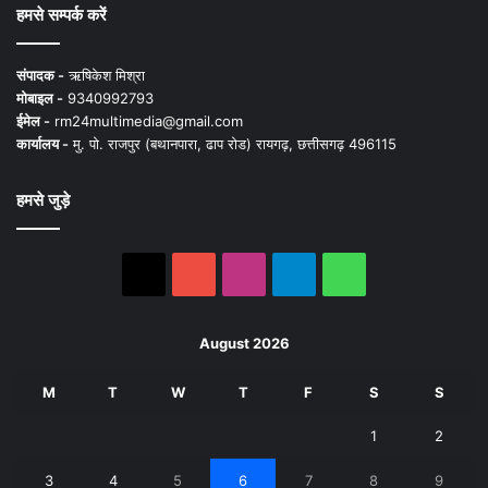
हमसे सम्पर्क करें
संपादक -
ऋषिकेश मिश्रा
मोबाइल -
9340992793
ईमेल -
rm24multimedia@gmail.com
कार्यालय -
मु. पो. राजपुर (बथानपारा, ढाप रोड) रायगढ़, छत्तीसगढ़ 496115
हमसे जुड़े
X
YouTube
Instagram
Telegram
WhatsApp
August 2026
M
T
W
T
F
S
S
1
2
3
4
5
6
7
8
9