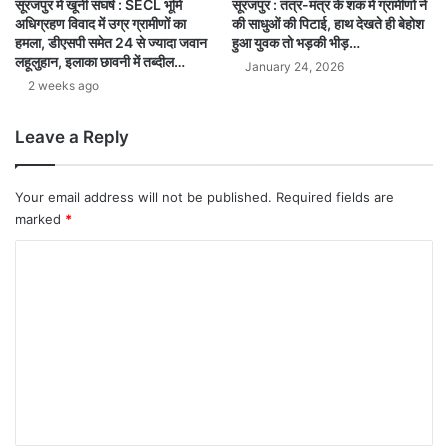
सूरजपुर : तंत्र-मंत्र के शक में ग्रामीणों ने
सूरजपुर में खूनी संघर्ष : SECL भूमि
की साधुओं की पिटाई, हाथ देखते ही बेहोश
अधिग्रहण विवाद में उग्र ग्रामीणों का
हुआ युवक तो भड़की भीड़…
हमला, डीएसपी समेत 24 से ज्यादा जवान
लहूलुहान, इलाका छावनी में तब्दील…
January 24, 2026
2 weeks ago
Leave a Reply
Your email address will not be published.
Required fields are
marked
*
C
o
m
m
e
n
t