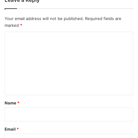
Leave a Reply
Your email address will not be published.
Required fields are
marked
*
C
o
m
m
e
n
t
*
Name
*
Email
*