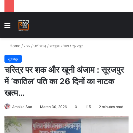
Menu
Se
Home
/
राज्य
/
छत्तीसगढ़
/
सरगुजा संभाग
/
सूरजपुर
सूरजपुर
चरित्र पर शक और खूनी अंजाम : सूरजपुर
में ‘कातिल’ पति का 26 दिनों का नाटक
खत्म…
Ambika Sao
March 30, 2026
0
115
2 minutes read