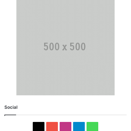
Social
X
YouTube
Instagram
Telegram
WhatsApp