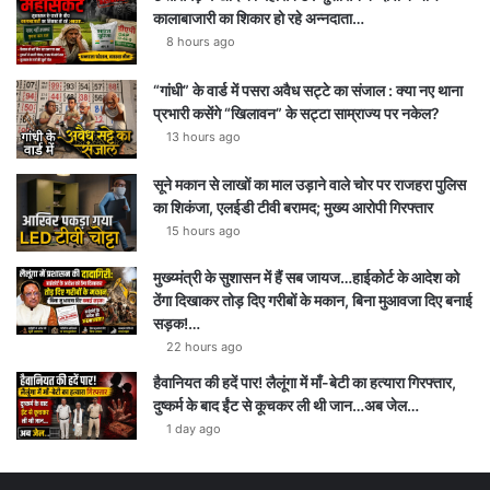
कालाबाजारी का शिकार हो रहे अन्नदाता…
8 hours ago
“गांधी” के वार्ड में पसरा अवैध सट्टे का संजाल : क्या नए थाना
प्रभारी कसेंगे “खिलावन” के सट्टा साम्राज्य पर नकेल?
13 hours ago
सूने मकान से लाखों का माल उड़ाने वाले चोर पर राजहरा पुलिस
का शिकंजा, एलईडी टीवी बरामद; मुख्य आरोपी गिरफ्तार
15 hours ago
मुख्य्मंत्री के सुशासन में हैं सब जायज…हाईकोर्ट के आदेश को
ठेंगा दिखाकर तोड़ दिए गरीबों के मकान, बिना मुआवजा दिए बनाई
सड़क!…
22 hours ago
हैवानियत की हदें पार! लैलूंगा में माँ-बेटी का हत्यारा गिरफ्तार,
दुष्कर्म के बाद ईंट से कूचकर ली थी जान…अब जेल…
1 day ago