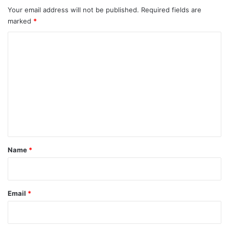
Your email address will not be published.
Required fields are
marked
*
C
o
m
m
e
n
t
*
Name
*
Email
*