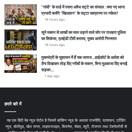
“गांधी” के वार्ड में पसरा अवैध सट्टे का संजाल : क्या नए थाना
प्रभारी कसेंगे “खिलावन” के सट्टा साम्राज्य पर नकेल?
16 hours ago
सूने मकान से लाखों का माल उड़ाने वाले चोर पर राजहरा पुलिस
का शिकंजा, एलईडी टीवी बरामद; मुख्य आरोपी गिरफ्तार
18 hours ago
मुख्य्मंत्री के सुशासन में हैं सब जायज…हाईकोर्ट के आदेश को
ठेंगा दिखाकर तोड़ दिए गरीबों के मकान, बिना मुआवजा दिए बनाई
सड़क!…
1 day ago
हमारे बारे में
यह एक हिंदी वेब न्यूज़ पोर्टल है जिसमें ब्रेकिंग न्यूज़ के अलावा राजनीति, प्रशासन, ट्रेंडिंग
न्यूज, बॉलीवुड, खेल जगत, लाइफस्टाइल, बिजनेस, सेहत, ब्यूटी, रोजगार तथा टेक्नोलॉजी से