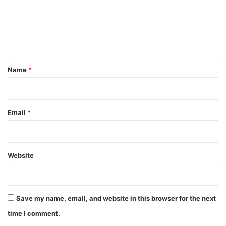
m
e
n
t
*
Name
*
Email
*
Website
Save my name, email, and website in this browser for the next
time I comment.