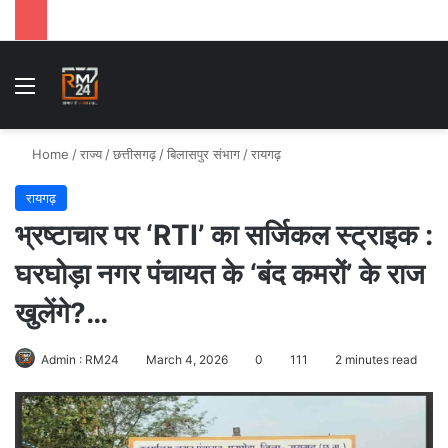
Menu
Se
Home
/
राज्य
/
छत्तीसगढ़
/
बिलासपुर संभाग
/
रायगढ़
रायगढ़
भ्रष्टाचार पर ‘RTI’ का सर्जिकल स्ट्राइक :
घरघोड़ा नगर पंचायत के ‘बंद कमरों’ के राज
खुलेंगे?…
Admin : RM24
March 4, 2026
0
111
2 minutes read