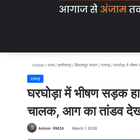
Home
/
राज्य
/
छत्तीसगढ़
/
बिलासपुर संभाग
/
रायगढ़
/
घरघोड़ा में भीषण
रायगढ़
घरघोड़ा में भीषण सड़क हा
चालक, आग का तांडव देख
Admin : RM24
March 1, 2026