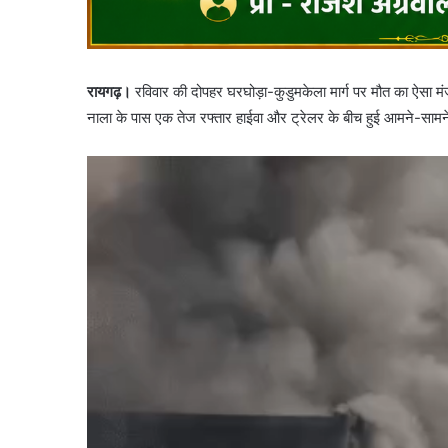
रायगढ़।
रविवार की दोपहर घरघोड़ा-कुडुमकेला मार्ग पर मौत का ऐसा मंजर
नाला के पास एक तेज रफ्तार हाईवा और ट्रेलर के बीच हुई आमने-सामने क