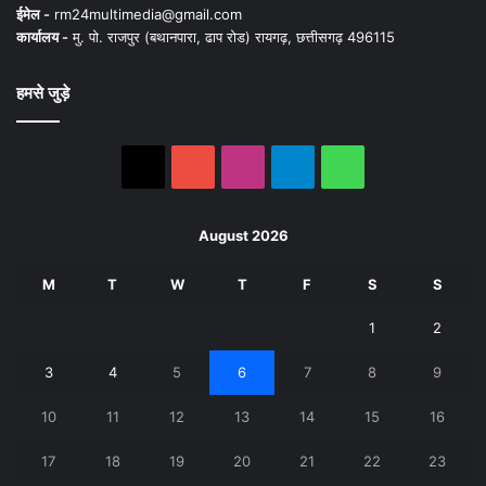
ईमेल -
rm24multimedia@gmail.com
कार्यालय -
मु. पो. राजपुर (बथानपारा, ढाप रोड) रायगढ़, छत्तीसगढ़ 496115
हमसे जुड़े
X
YouTube
Instagram
Telegram
WhatsApp
August 2026
M
T
W
T
F
S
S
1
2
3
4
5
6
7
8
9
10
11
12
13
14
15
16
17
18
19
20
21
22
23