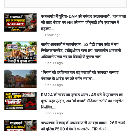
पत्थलगांव में यूरिया-DAP की भयंकर कालाबाजारी : ‘जय बाला
जी खाद भंडार’ पर FIR की मांग, जीएसटी और प्रशासन में
हड़कंप…
1 hour ago
बालोद आबकारी में महासंग्राम : 53 पेटी शराब कांड में उप
निरीक्षक सस्पेंड, एडीइओ पर गाज तय; तत्कालीन आबकारी
अधिकारी पलक नंद का विवादों से पुराना नाता
5 hours ago
“नियमों को दरकिनार कर बड़े व्यापारी को फायदा? जनपद
पंचायत के आदेश पर उठे गंभीर सवाल”…
8 hours ago
RM24 की खबर का प्रचंड असर : 48 घंटे में प्रशासन का
दूसरा बड़ा प्रहार, अब ‘माँ भगवती मेडिकल स्टोर’ का लाइसेंस
निलंबित….
8 hours ago
पत्थलगांव में खाद की कालाबाजारी पर बड़ा बवाल : 266 रुपये
की यूरिया ₹500 में बेचने का आरोप, FIR की मांग…