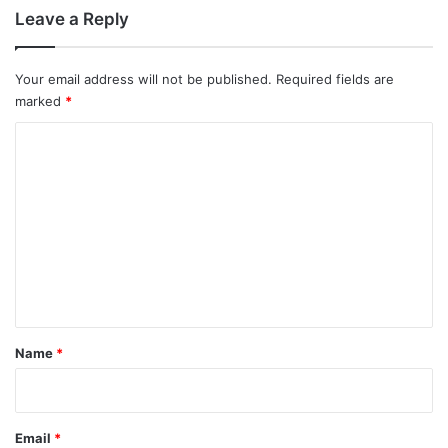
Leave a Reply
Your email address will not be published.
Required fields are
marked
*
C
o
m
m
e
n
t
*
Name
*
Email
*