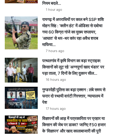
नियम बदले…
1 hour ago
रायगढ़ में अपराधियों पर काल बने SSP शशि
मोहन सिंह : ‘क्लीन हंट’ में ओडिशा से दबोचा
गया 60 किग्रा गांजे का मुख्य सप्लायर,
‘आघात’ से थर-थर कांप रहा अवैध शराब
माफिया…
7 hours ago
पत्थलगांव में कृषि विभाग का बड़ा स्ट्राइक:
किसानों को लूट रहे ‘अन्नपूर्णा खाद भंडार’ पर
पड़ा ताला, 7 दिनों के लिए दुकान सील…
16 hours ago
गुण्डरदेही पुलिस का बड़ा एक्शन : लंबे समय से
फरार दो स्थायी वारंटी गिरफ्तार, न्यायालय में
पेश
17 hours ago
विज्ञापनों की आड़ में पत्रकारिता पर प्रहार या
किसान की जेब पर डाका? जानिए ₹50 हजार
के ‘विज्ञापन’ और खाद कालाबाजारी की पूरी