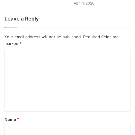
April 1, 2026
Leave a Reply
Your email address will not be published.
Required fields are
marked
*
C
o
m
m
e
n
t
*
Name
*