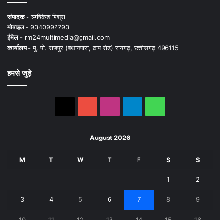
संपादक -
ऋषिकेश मिश्रा
मोबाइल -
9340992793
ईमेल -
rm24multimedia@gmail.com
कार्यालय -
मु. पो. राजपुर (बथानपारा, ढाप रोड) रायगढ़, छत्तीसगढ़ 496115
हमसे जुड़े
X
YouTube
Instagram
Telegram
WhatsApp
August 2026
M
T
W
T
F
S
S
1
2
3
4
5
6
7
8
9
10
11
12
13
14
15
16