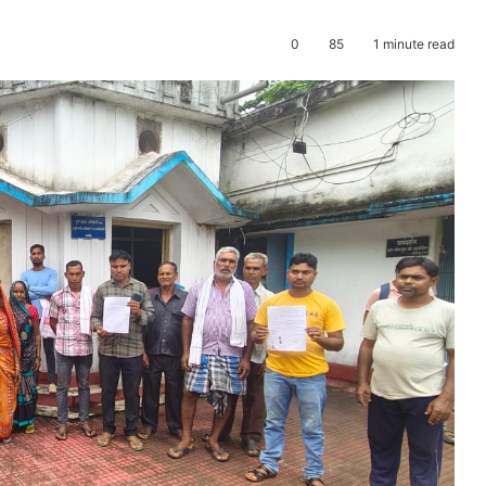
0
85
1 minute read