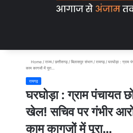
Home
/
राज्य
/
छत्तीसगढ़
/
बिलासपुर संभाग
/
रायगढ़
/
घरघोड़ा : ग्राम प
काम कागजों में पूरा…
रायगढ़
घरघोड़ा : ग्राम पंचायत छो
खेल! सचिव पर गंभीर आरो
काम कागजों में पूरा…