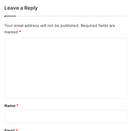
Leave a Reply
Your email address will not be published.
Required fields are
marked
*
C
o
m
m
e
n
t
*
Name
*
Email
*