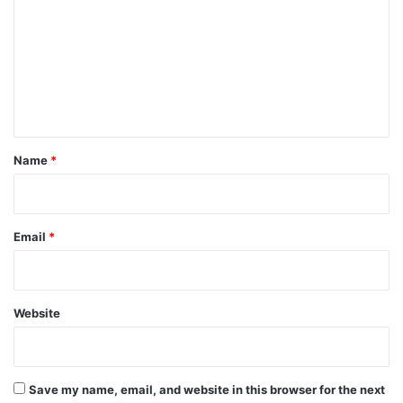
m
m
e
n
t
*
Name
*
Email
*
Website
Save my name, email, and website in this browser for the next