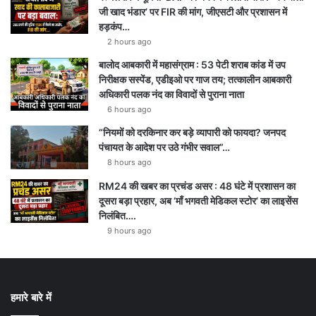
जी खाद भंडार’ पर FIR की मांग, जीएसटी और प्रशासन में
हड़कंप…
2 hours ago
बालोद आबकारी में महासंग्राम : 53 पेटी शराब कांड में उप
निरीक्षक सस्पेंड, एडीइओ पर गाज तय; तत्कालीन आबकारी
अधिकारी पलक नंद का विवादों से पुराना नाता
6 hours ago
“नियमों को दरकिनार कर बड़े व्यापारी को फायदा? जनपद
पंचायत के आदेश पर उठे गंभीर सवाल”…
8 hours ago
RM24 की खबर का प्रचंड असर : 48 घंटे में प्रशासन का
दूसरा बड़ा प्रहार, अब ‘माँ भगवती मेडिकल स्टोर’ का लाइसेंस
निलंबित….
9 hours ago
हमारे बारे में