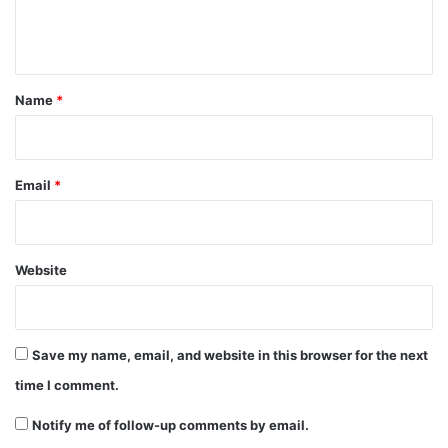
e
n
t
*
Name
*
Email
*
Website
Save my name, email, and website in this browser for the next
time I comment.
Notify me of follow-up comments by email.