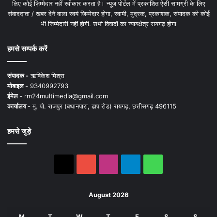
लिए कोई ज़िम्मेदार नहीं स्वीकार करता है। न्यूज़ पोर्टल में प्रकाशित ऐसी सामग्री के लिए
संवाददाता / खबर देने वाला स्वयं जिम्मेदार होगा, स्वामी, मुद्रक, प्रकाशक, संपादक की कोई
भी जिम्मेदारी नहीं होगी. सभी विवादों का न्यायक्षेत्र रायगढ़ होगा
हमसे सम्पर्क करें
संपादक -
ऋषिकेश मिश्रा
मोबाइल -
9340992793
ईमेल -
rm24multimedia@gmail.com
कार्यालय -
मु. पो. राजपुर (बथानपारा, ढाप रोड) रायगढ़, छत्तीसगढ़ 496115
हमसे जुड़े
X
YouTube
Instagram
Telegram
WhatsApp
August 2026
M
T
W
T
F
S
S