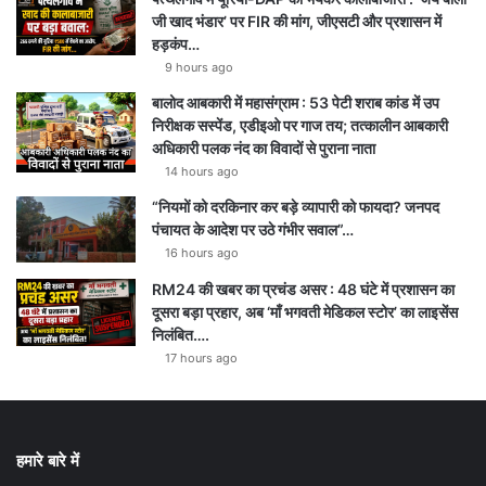
जी खाद भंडार’ पर FIR की मांग, जीएसटी और प्रशासन में
हड़कंप…
9 hours ago
बालोद आबकारी में महासंग्राम : 53 पेटी शराब कांड में उप
निरीक्षक सस्पेंड, एडीइओ पर गाज तय; तत्कालीन आबकारी
अधिकारी पलक नंद का विवादों से पुराना नाता
14 hours ago
“नियमों को दरकिनार कर बड़े व्यापारी को फायदा? जनपद
पंचायत के आदेश पर उठे गंभीर सवाल”…
16 hours ago
RM24 की खबर का प्रचंड असर : 48 घंटे में प्रशासन का
दूसरा बड़ा प्रहार, अब ‘माँ भगवती मेडिकल स्टोर’ का लाइसेंस
निलंबित….
17 hours ago
हमारे बारे में